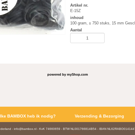
Artikel nr.
E-15Z
inhoud
100 gram, ± 750 stuks, 15 mm Geschi
Aantal
powered by
myShop.com
lke BAMBOX heb ik nodig?
Verzending & Bezorging
Nederland - info@bambox.nl - KvK 74660659 - BTW NL001766814B54 - IBAN NL62RABO01414