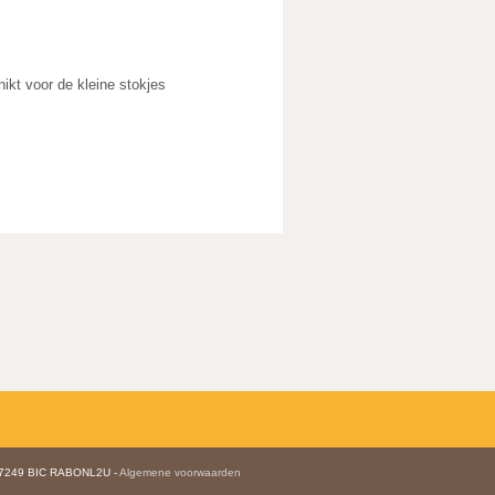
kt voor de kleine stokjes
47249 BIC RABONL2U -
Algemene voorwaarden