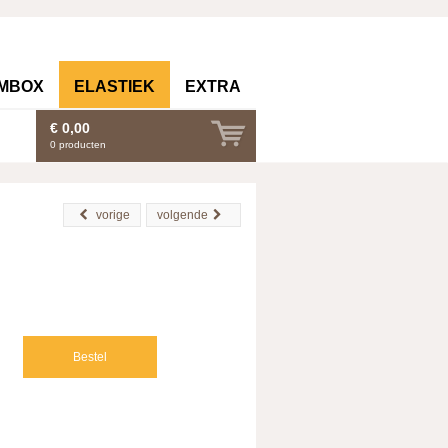
Contact (
0
)
MBOX
ELASTIEK
EXTRA
€ 0,00
0
producten
vorige
volgende
Bestel