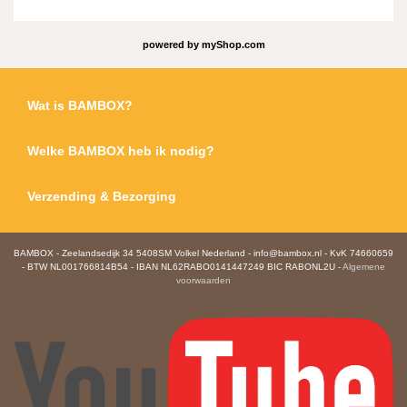
powered by
myShop.com
Wat is BAMBOX?
Welke BAMBOX heb ik nodig?
Verzending & Bezorging
BAMBOX - Zeelandsedijk 34 5408SM Volkel Nederland - info@bambox.nl - KvK 74660659
- BTW NL001766814B54 - IBAN NL62RABO0141447249 BIC RABONL2U -
Algemene
voorwaarden