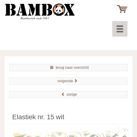
Toggle
navigatio
terug naar overzicht
volgende
vorige
Elastiek nr. 15 wit