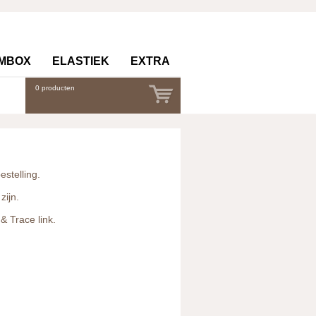
Contact (
0
)
MBOX
ELASTIEK
EXTRA
0
producten
stelling.
zijn.
& Trace link.