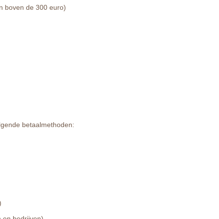
gen boven de 300 euro)
volgende betaalmethoden:
)
n en bedrijven)