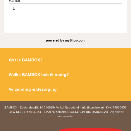
Aantal
powered by
myShop.com
Wat is BAMBOX?
Welke BAMBOX heb ik nodig?
Verzending & Bezorging
BAMBOX - Zeelandsedijk 34 5408SM Volkel Nederland - info@bambox.nl - KvK 74660659
- BTW NL001766814B54 - IBAN NL62RABO0141447249 BIC RABONL2U -
Algemene
voorwaarden