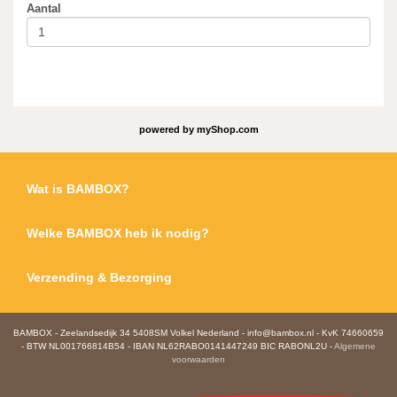
Aantal
powered by
myShop.com
Wat is BAMBOX?
Welke BAMBOX heb ik nodig?
Verzending & Bezorging
BAMBOX - Zeelandsedijk 34 5408SM Volkel Nederland - info@bambox.nl - KvK 74660659
- BTW NL001766814B54 - IBAN NL62RABO0141447249 BIC RABONL2U -
Algemene
voorwaarden