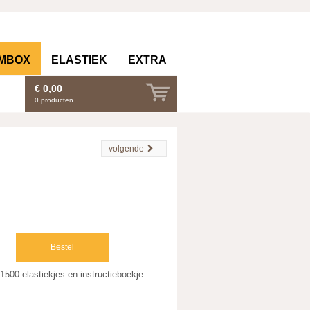
Contact (
0
)
MBOX
ELASTIEK
EXTRA
€ 0,00
0
producten
volgende
Bestel
00 elastiekjes en instructieboekje