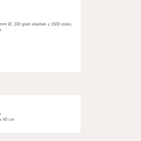
5mm Ø, 200 gram elastiek ± 1500 stuks,
e.
m
ox 90 cm