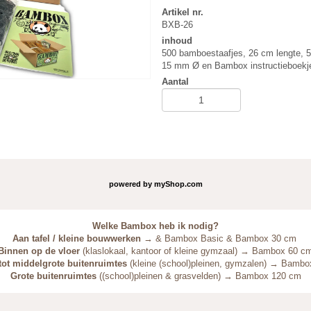
Artikel nr.
BXB-26
inhoud
500 bamboestaafjes, 26 cm lengte, 
15 mm Ø en Bambox instructieboekj
Aantal
powered by
myShop.com
Welke Bambox heb ik nodig?
Aan tafel / kleine bouwwerken
→
& Bambox Basic &
Bambox 30 cm
Binnen op de vloer
(klaslokaal, kantoor of kleine gymzaal) → Bambox 60 c
tot middelgrote buitenruimtes
(kleine (school)pleinen, gymzalen) → Bamb
Grote buitenruimtes
((school)pleinen & grasvelden) → Bambox 120 cm